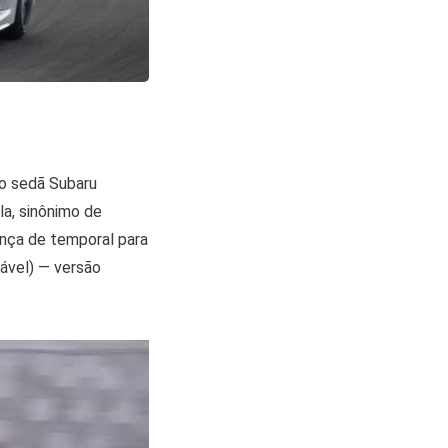
o sedã Subaru
la, sinônimo de
ança de temporal para
ável) — versão