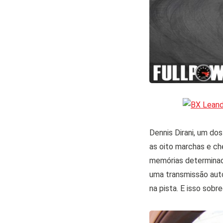
Dennis Dirani, um do
as oito marchas e ch
memórias determinada
uma transmissão auto
na pista. E isso sobr