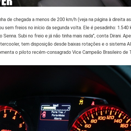
ha de chegada a menos de 200 km/h (veja na página à direita a
ou sem freios no início da segunda volta. Ele é pesadinho: 1.540 
o Senna. Subi no freio e já não tinha mais nada”, conta Dirani. Ap
ntercooler, tem disposição desde baixas rotações e o sistema Al
comenta o piloto recém-consagrado Vice Campeão Brasileiro de 