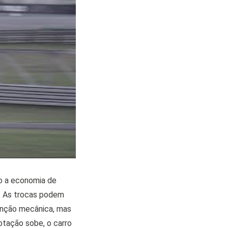
mo a economia de
r. As trocas podem
unção mecânica, mas
otação sobe, o carro