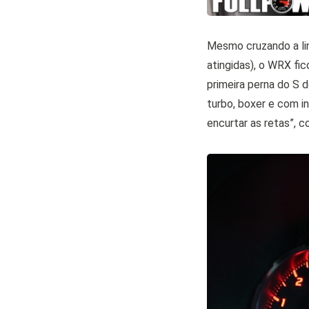
Mesmo cruzando a lin
atingidas), o WRX fic
primeira perna do S d
turbo, boxer e com i
encurtar as retas”, 