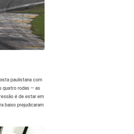
pista paulistana com
s quatro rodas — as
pressão é de estar em
ra baixo prejudicaram