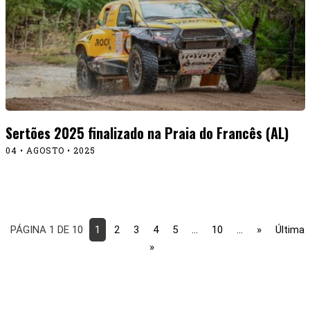
Sertões 2025 finalizado na Praia do Francês (AL)
04 • AGOSTO • 2025
PÁGINA 1 DE 10
1
2
3
4
5
...
10
...
»
Última
»