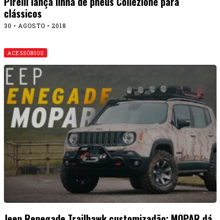
Pirelli lança linha de pneus Collezione para
clássicos
30 • AGOSTO • 2018
ACESSÓRIOS
Jeep Renegade Trailhawk customizadão: MOPAR dá