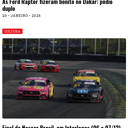
As Ford Raptor fizeram bonito no Dakar: pódio
duplo
20 • JANEIRO • 2026
CULTURA
Final da Nascar Brasil, em Interlagos (06 e 07/12)