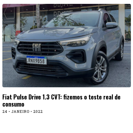
Destaques
NOTÍCIAS
Stuttgart Porsche recebe e expõe um 911 GT3
especial
15 • JULHO • 2026
Stuttgart Porsche
NOTÍCIAS
recebe e expõe um 911 GT3