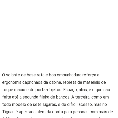
1,80 m. Com os bancos extras rebatidos, o porta-malas
comporta consideráveis 686 litros, 240 l a mais que o antigo
– com todos os assentos armados, o volume cai para 216 l.
As suspensões independentes filtram com eficácia as
imperfeições do asfalto sem comprometer o nível de
conforto do Tiguan, que segue a tendência dos novos SUVs
de se parecerem com sedãs no comportamento firme da
carroceria, mesmo em curvas. Ponto positivo também para o
isolamento acústico da cabine. A 120 km/h, o conta-giros
registra 2.400 rpm e sequer se ouve o ruído do vento.
O quadro de instrumentos digital tem um layout mais
elegante que o adotado no Polo e no Virtus e possibilita
inúmeras configurações. Um baita SUV, que não à toa
alavancou suas vendas no país. Em setembro, por exemplo,