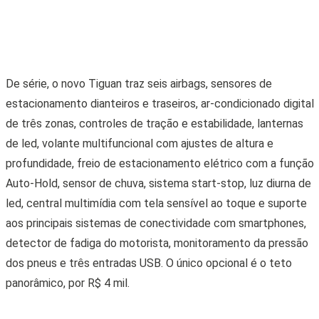
profundidade, freio de estacionamento elétrico com a função
Auto-Hold, sensor de chuva, sistema start-stop, luz diurna de
led, central multimídia com tela sensível ao toque e suporte
aos principais sistemas de conectividade com smartphones,
detector de fadiga do motorista, monitoramento da pressão
dos pneus e três entradas USB. O único opcional é o teto
panorâmico, por R$ 4 mil.
Ao volante, bastam alguns quilômetros para se sentir as
evoluções do novo Tiguan, que é mais confortável, seguro e
gostoso de dirigir frente ao antecessor. Motor e câmbio
trabalham em ótima sintonia, garantindo desempenho
satisfatório tanto em acelerações quanto em retomadas de
velocidade. Mesmo sendo mais pesado que seu predecessor,
a sensação de agilidade é maior.