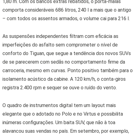
foram emplacadas 658 unidades contra 403 do Equinox e 213
do 3008. Os dados são da Fenabrave, a associação dos
concessionários do país.
VOLKSWAGEN TIGUAN R-LINE 350 TSI
PRÓS: desenho da carroceria, espaço interno, conforto,
acabamento e desempenho
CONTRAS: oferece ajustes elétricos só para o banco do
motorista. Adultos ficam muito apertados na terceira fileira
de bancos
Ficha Técnica