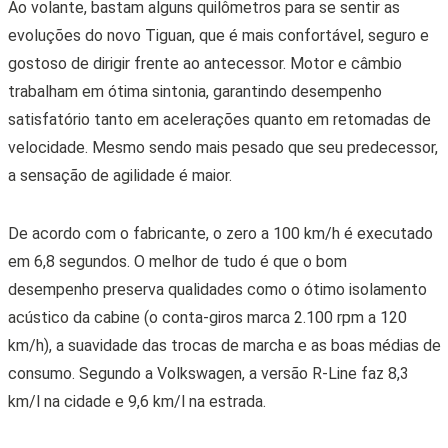
De acordo com o fabricante, o zero a 100 km/h é executado
em 6,8 segundos. O melhor de tudo é que o bom
desempenho preserva qualidades como o ótimo isolamento
acústico da cabine (o conta-giros marca 2.100 rpm a 120
km/h), a suavidade das trocas de marcha e as boas médias de
consumo. Segundo a Volkswagen, a versão R-Line faz 8,3
km/l na cidade e 9,6 km/l na estrada.
O volante de base reta e boa empunhadura reforça a
ergonomia caprichada da cabine, repleta de materiais de
toque macio e de porta-objetos. Espaço, aliás, é o que não
falta até a segunda fileira de bancos. A terceira, como em
todo modelo de sete lugares, é de difícil acesso, mas no
Tiguan é apertada além da conta para pessoas com mais de