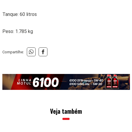
TESTES
VW ID. Buzz é a ‘Kombosa’ 100% elétrica e 200%
carismática
21 • MARÇO • 2024