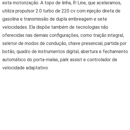
esta motorização. A topo de linha, R-Line, que aceleramos,
utiliza propulsor 2.0 turbo de 220 cv com injeção direta de
gasolina e transmissão de dupla embreagem e sete
velocidades. Ela dispõe também de tecnologias não
oferecidas nas demais configurações, como tração integral,
seletor de modos de condução, chave presencial, partida por
botão, quadro de instrumentos digital, abertura e fechamento
automático do porta-malas, park assist e controlador de
velocidade adaptativo.
De série, o novo Tiguan traz seis airbags, sensores de
estacionamento dianteiros e traseiros, ar-condicionado digital
de três zonas, controles de tração e estabilidade, lanternas
de led, volante multifuncional com ajustes de altura e