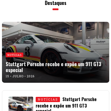
especial
15 • JULHO • 2026
Mustang Mach-E de
CULTURA
1.400 cv ganhou na geral em Pikes
Peak 2026
01 • JULHO • 2026
A arte do
CULTURA
envelopamento automotivo
08 • JUNHO • 2026
O guia que te ajuda a escolher seu próximo