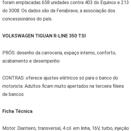
Motor: Dianteiro, transversal, 4 cil. em linha, 16V, turbo, injeção
direta de gasolina
Cilindrada: 1.984 cm³
Potência: 220 cv a entre 4.300 e 6.200 rpm
Torque: 35,7 kgfm entre 1.600 e 4.200 rpm
Câmbio: automatizado de sete marchas e dupla embreagem
Direção: elétrica
Suspensão: Independente McPherson na dianteira e multilink
na traseira