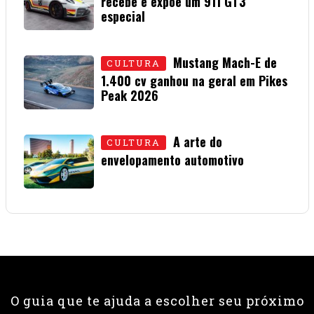
recebe e expõe um 911 GT3
especial
15 • JULHO • 2026
Mustang Mach-E de
CULTURA
1.400 cv ganhou na geral em Pikes
Peak 2026
01 • JULHO • 2026
A arte do
CULTURA
envelopamento automotivo
08 • JUNHO • 2026
O guia que te ajuda a escolher seu próximo