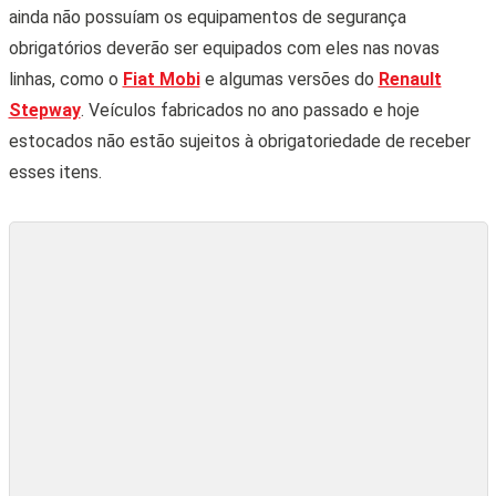
ainda não possuíam os equipamentos de segurança
obrigatórios deverão ser equipados com eles nas novas
linhas, como o
Fiat Mobi
e algumas versões do
Renault
Stepway
. Veículos fabricados no ano passado e hoje
estocados não estão sujeitos à obrigatoriedade de receber
esses itens.
Já viu essa luz no painel? Carro à venda no Brasil que não têm o item
deverão ser readequados (Divulgação)
Como funciona o Controle de Estabilidade?
O Controle de Estabilidade, conhecido pela sigla ESC
(Electronic Stability Control), é um sistema que monitora
continuamente o desempenho do veículo e ajuda a evitar