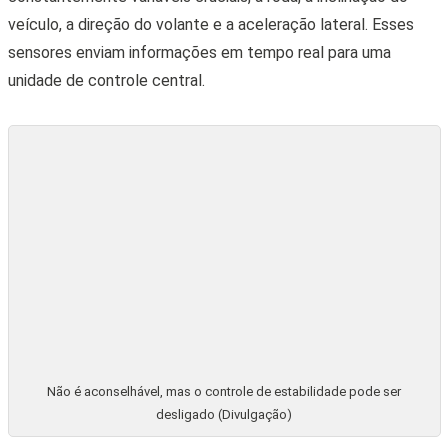
Não é aconselhável, mas o controle de estabilidade pode ser
desligado (Divulgação)
Com base nas informações recebidas, a unidade de controle
do ESC toma decisões rápidas sobre como melhorar a
estabilidade do veículo. Se detectar que o carro está
começando a derrapar ou perder a aderência, o sistema pode
intervir ajustando individualmente os freios em cada roda e
até mesmo reduzindo a potência do motor para evitar a perda
de controle.
O ESC muitas vezes trabalha em conjunto com o Sistema de