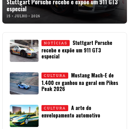
Mustang Mach-E de
CULTURA
1.400 cv ganhou na geral em Pikes
Peak 2026
01 • JULHO • 2026
A arte do
CULTURA
envelopamento automotivo
08 • JUNHO • 2026
O guia que te ajuda a escolher seu próximo
carro, acessórios, produtos e serviços
automotivos.