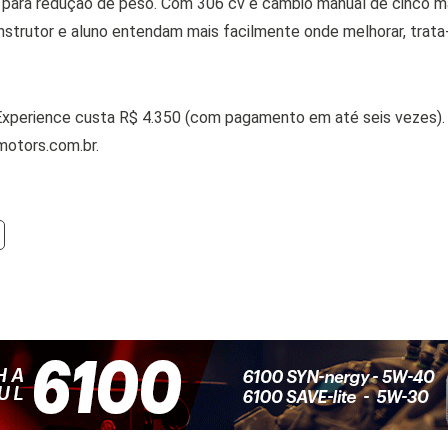
 para redução de peso. Com 306 cv e câmbio manual de cinco m
instrutor e aluno entendam mais facilmente onde melhorar, trat
 Experience custa R$ 4.350 (com pagamento em até seis vezes).
motors.com.br.