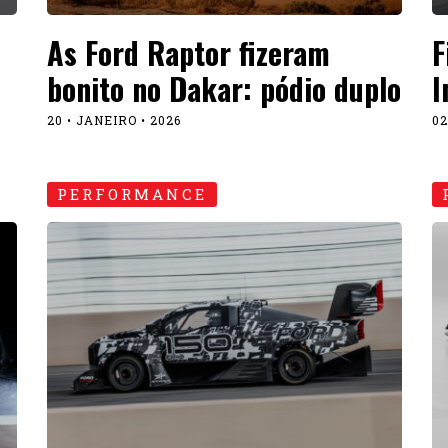
As Ford Raptor fizeram
F
bonito no Dakar: pódio duplo
I
20 • JANEIRO • 2026
02
PERFORMANCE