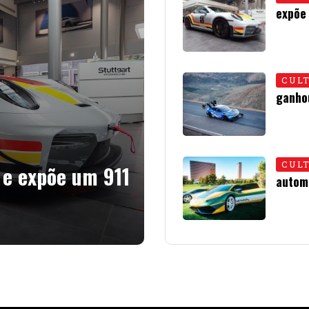
expõe
15 • JU
CUL
ganho
01 • JU
CUL
 e expõe um 911
autom
08 • J