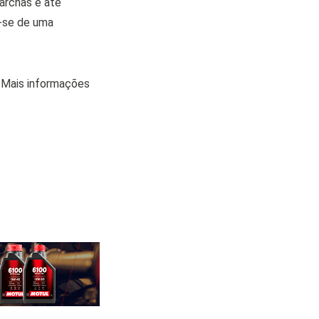
archas e até
a-se de uma
 Mais informações