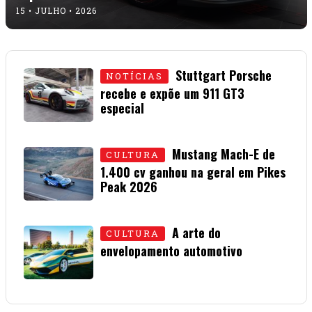
15 • JULHO • 2026
Stuttgart Porsche
NOTÍCIAS
recebe e expõe um 911 GT3
especial
15 • JULHO • 2026
Mustang Mach-E de
CULTURA
1.400 cv ganhou na geral em Pikes
Peak 2026
01 • JULHO • 2026
A arte do
CULTURA
envelopamento automotivo
08 • JUNHO • 2026