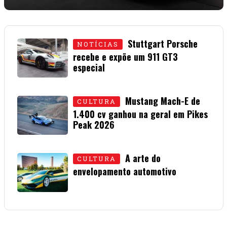
Stuttgart Porsche
NOTÍCIAS
recebe e expõe um 911 GT3
especial
15 • JULHO • 2026
Mustang Mach-E de
CULTURA
1.400 cv ganhou na geral em Pikes
Peak 2026
01 • JULHO • 2026
A arte do
CULTURA
envelopamento automotivo
08 • JUNHO • 2026