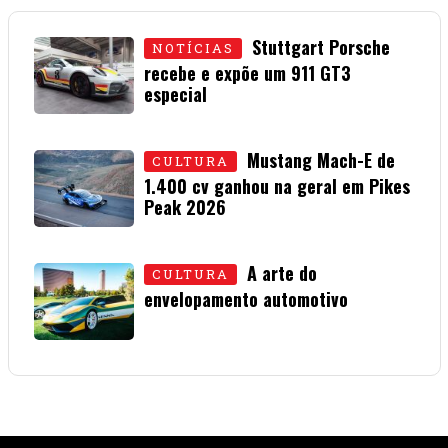
Stuttgart Porsche
NOTÍCIAS
recebe e expõe um 911 GT3
especial
15 • JULHO • 2026
Mustang Mach-E de
CULTURA
1.400 cv ganhou na geral em Pikes
Peak 2026
01 • JULHO • 2026
A arte do
CULTURA
envelopamento automotivo
08 • JUNHO • 2026