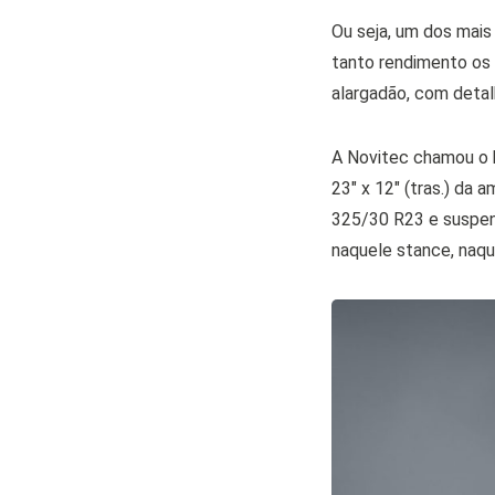
Ou seja, um dos mais
tanto rendimento os
alargadão, com detal
A Novitec chamou o k
23″ x 12″ (tras.) da
325/30 R23 e suspens
naquele stance, naque