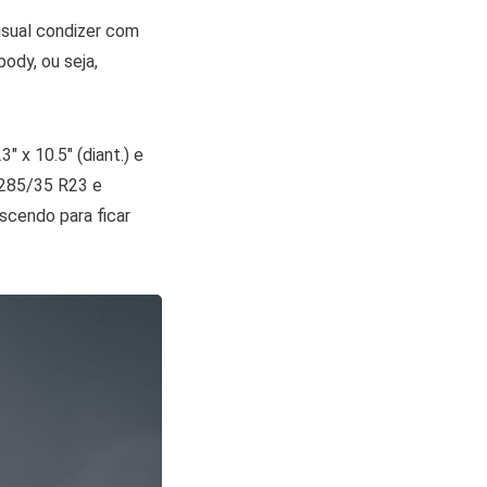
isual condizer com
dy, ou seja,
 x 10.5″ (diant.) e
o 285/35 R23 e
scendo para ficar