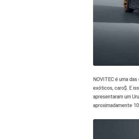
NOVITEC é uma das es
exóticos, caro$. E is
apresentaram um Urus
aproximadamente 10