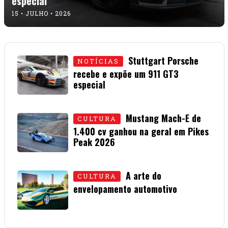
especial
15 • JULHO • 2026
Stuttgart Porsche
NOTÍCIAS
recebe e expõe um 911 GT3
especial
15 • JULHO • 2026
Mustang Mach-E de
CULTURA
1.400 cv ganhou na geral em Pikes
Peak 2026
01 • JULHO • 2026
A arte do
CULTURA
envelopamento automotivo
08 • JUNHO • 2026