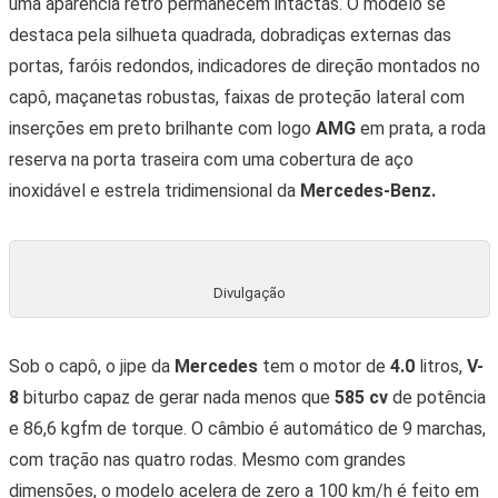
uma aparência retrô permanecem intactas. O modelo se
destaca pela silhueta quadrada, dobradiças externas das
portas, faróis redondos, indicadores de direção montados no
capô, maçanetas robustas, faixas de proteção lateral com
inserções em preto brilhante com logo
AMG
em prata, a roda
reserva na porta traseira com uma cobertura de aço
inoxidável e estrela tridimensional da
Mercedes-Benz.
Divulgação
Sob o capô, o jipe da
Mercedes
tem o motor de
4.0
litros,
V-
8
biturbo capaz de gerar nada menos que
585 cv
de potência
e 86,6 kgfm de torque. O câmbio é automático de 9 marchas,
com tração nas quatro rodas.
Mesmo com grandes
dimensões, o modelo acelera de zero a 100 km/h é feito em