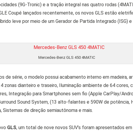
cidades (9G-Tronic) e a tração integral nas quatro rodas (4MAT
LE Coupé lançados recentemente, os novos GLS estão eletrifi
íbrido leve por meio de um Gerador de Partida Integrado (ISG) e
Mercedes-Benz GLS 450 4MATIC
s de série, o modelo possui acabamento interno em madeira, a
onas dianteiro e traseiro, Iluminação ambiente de 64 cores, 
ares, Integração para Smartphones sem fio (Apple CarPlay/Andr
urround Sound System, (13 alto-falantes e 590W de potência, H
, Sistemas de direção semiautônoma e mais.
ovo
GLS
, um total de nove novos SUV’s foram apresentados em 2