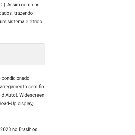
IC). Assim como os
cados, trazendo
 um sistema elétrico
r-condicionado
carregamento sem fio
oid Auto), Widescreen
ead-Up display,
023 no Brasil: os