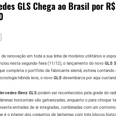
des GLS Chega ao Brasil por R$
0
de renovação em toda a sua linha de modelos utilitários e espor
nciou nesta segunda-feira (11/12), o lançamento do novo
GLS 
 que completa o portfólio da fabricante alemã, estreia contand
tecnologia híbrida leve, o novo
GLS
desembarca por aqui custan
ercedes-Benz GLS
podem ser reconhecidos pela grade do radi
lâminas horizontais são galvanizadas, enquanto o para-choque 
esenta entradas de ar integradas, combinadas com um contorno 
ue é o interior dos conjuntos de lanternas com três blocos horiz