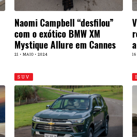
Naomi Campbell “desfilou”
V
com o exótico BMW XM
r
Mystique Allure em Cannes
a
21 • MAIO • 2024
16
SUV