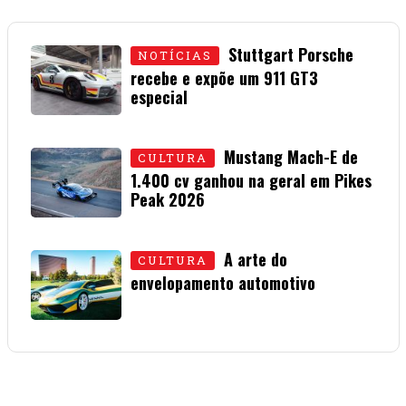
Stuttgart Porsche
NOTÍCIAS
recebe e expõe um 911 GT3
especial
15 • JULHO • 2026
Mustang Mach-E de
CULTURA
1.400 cv ganhou na geral em Pikes
Peak 2026
01 • JULHO • 2026
A arte do
CULTURA
envelopamento automotivo
08 • JUNHO • 2026