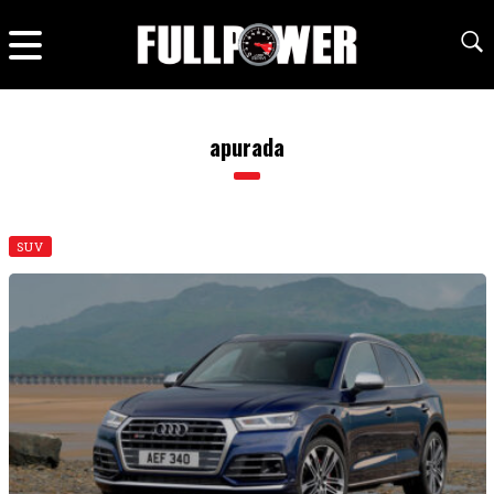
apurada
SUV