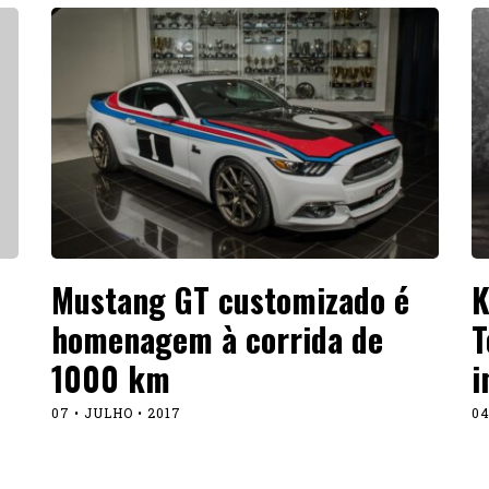
Mustang GT customizado é
K
homenagem à corrida de
T
1000 km
i
07 • JULHO • 2017
04