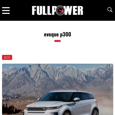
evoque p300
SUV