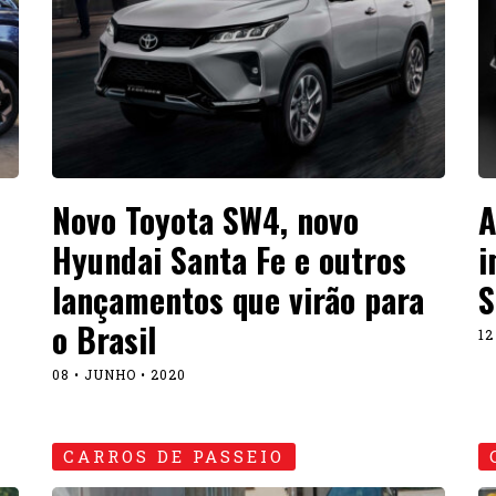
Novo Toyota SW4, novo
A
Hyundai Santa Fe e outros
i
lançamentos que virão para
S
o Brasil
12
08 • JUNHO • 2020
CARROS DE PASSEIO