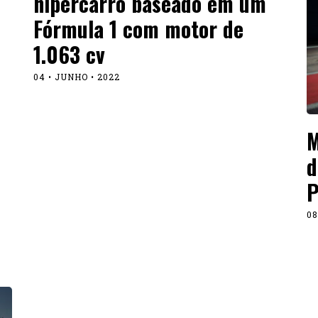
hipercarro baseado em um
Fórmula 1 com motor de
1.063 cv
04 • JUNHO • 2022
M
d
P
08