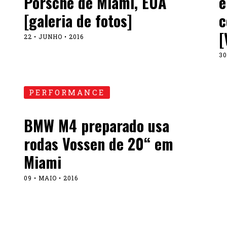
Porsche de Miami, EUA
e
[galeria de fotos]
c
[
22 • JUNHO • 2016
30
PERFORMANCE
BMW M4 preparado usa
rodas Vossen de 20“ em
Miami
09 • MAIO • 2016