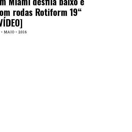
m Miami desfila baixo e
om rodas Rotiform 19“
VÍDEO]
 • MAIO • 2016