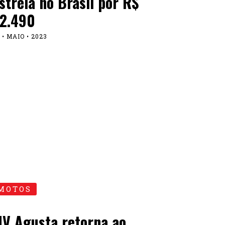
streia no Brasil por R$
2.490
 • MAIO • 2023
MOTOS
V Agusta retorna ao