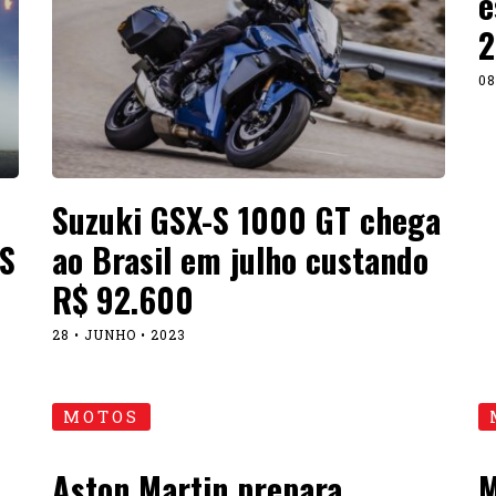
e
2
08
Suzuki GSX-S 1000 GT chega
CS
ao Brasil em julho custando
R$ 92.600
28 • JUNHO • 2023
MOTOS
Aston Martin prepara
M