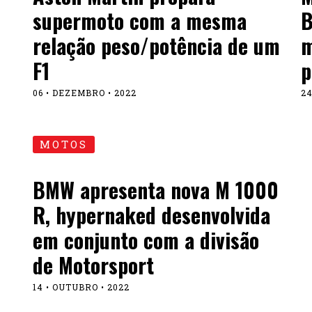
supermoto com a mesma
B
relação peso/potência de um
m
F1
p
06 • DEZEMBRO • 2022
24
MOTOS
BMW apresenta nova M 1000
o
R, hypernaked desenvolvida
em conjunto com a divisão
de Motorsport
14 • OUTUBRO • 2022