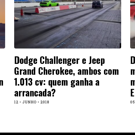
Dodge Challenger e Jeep
D
Grand Cherokee, ambos com
m
n
1.013 cv: quem ganha a
m
arrancada?
E
12 • JUNHO • 2018
05