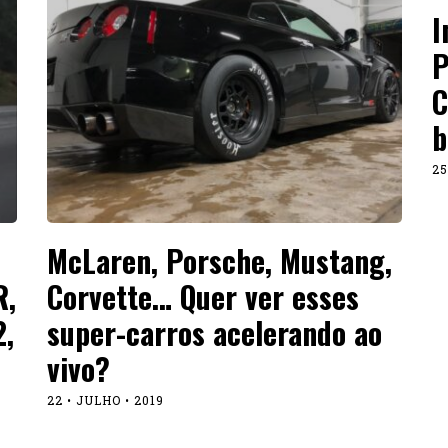
I
P
C
b
25
McLaren, Porsche, Mustang,
R,
Corvette… Quer ver esses
,
super-carros acelerando ao
vivo?
22 • JULHO • 2019