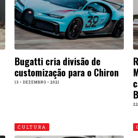
Bugatti cria divisão de
R
customização para o Chiron
M
c
13 • DEZEMBRO • 2021
B
22
CULTURA