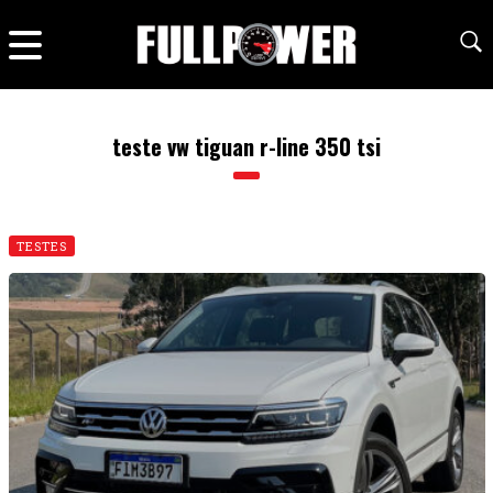
teste vw tiguan r-line 350 tsi
TESTES