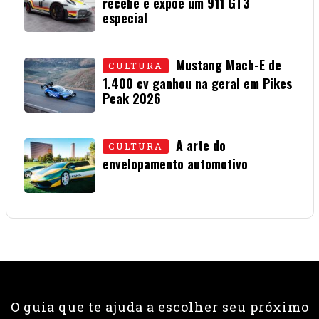
recebe e expõe um 911 GT3
especial
15 • JULHO • 2026
Mustang Mach-E de
CULTURA
1.400 cv ganhou na geral em Pikes
Peak 2026
01 • JULHO • 2026
A arte do
CULTURA
envelopamento automotivo
08 • JUNHO • 2026
O guia que te ajuda a escolher seu próximo