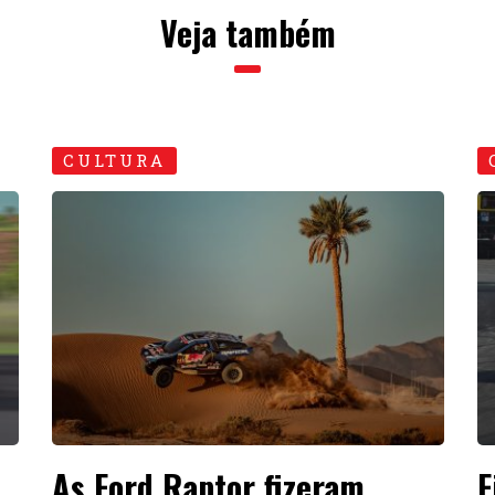
Veja também
CULTURA
As Ford Raptor fizeram
F