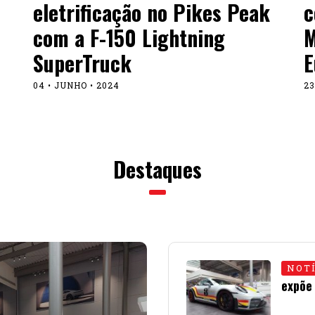
eletrificação no Pikes Peak
c
com a F-150 Lightning
M
SuperTruck
E
04 • JUNHO • 2024
23
Destaques
NOT
expõe
15 • JU