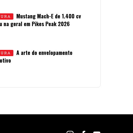
Mustang Mach-E de 1.400 cv
TURA
u na geral em Pikes Peak 2026
LHO • 2026
A arte do envelopamento
TURA
otivo
UNHO • 2026