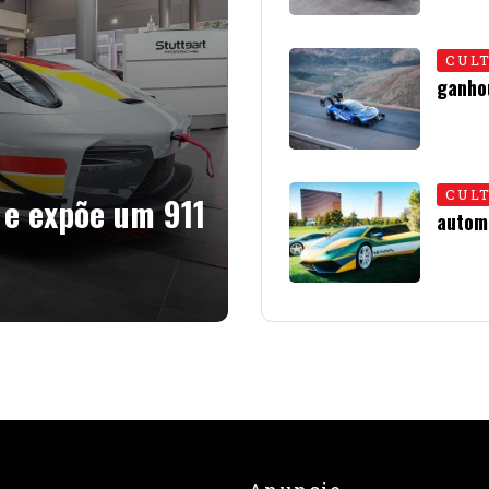
CUL
ganho
01 • JU
CUL
 e expõe um 911
autom
08 • J