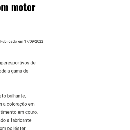
com motor
Publicado em
17/09/2022
uperesportivos de
oda a gama de
o brilhante,
m a coloração em
stimento em couro,
do a fabricante
com poliéster