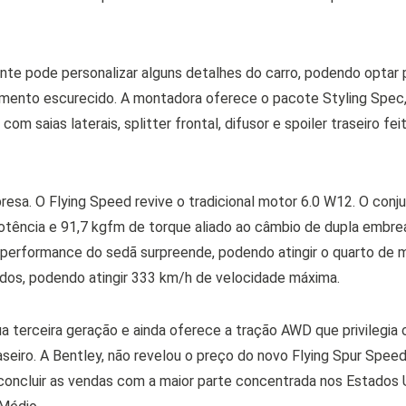
iente pode personalizar alguns detalhes do carro, podendo optar 
mento escurecido. A montadora oferece o pacote Styling Spec,
m saias laterais, splitter frontal, difusor e spoiler traseiro fei
resa. O Flying Speed revive o tradicional motor 6.0 W12. O conj
otência e 91,7 kgfm de torque aliado ao câmbio de dupla embre
 performance do sedã surpreende, podendo atingir o quarto de m
dos, podendo atingir 333 km/h de velocidade máxima.
 terceira geração e ainda oferece a tração AWD que privilegia 
aseiro. A Bentley, não revelou o preço do novo Flying Spur Speed
concluir as vendas com a maior parte concentrada nos Estados U