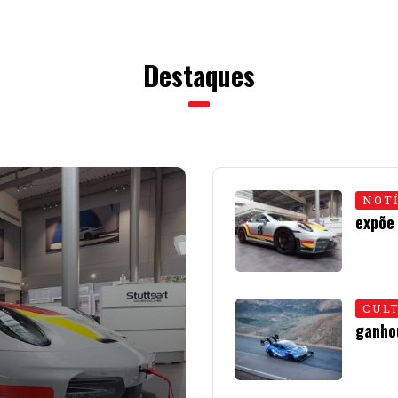
Destaques
NOT
expõe
15 • JU
CUL
ganho
01 • JU