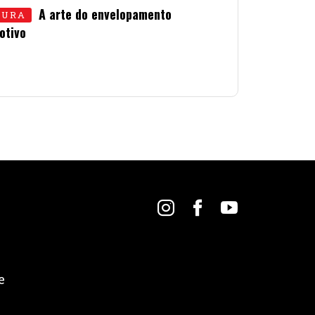
A arte do envelopamento
TURA
otivo
UNHO • 2026
e