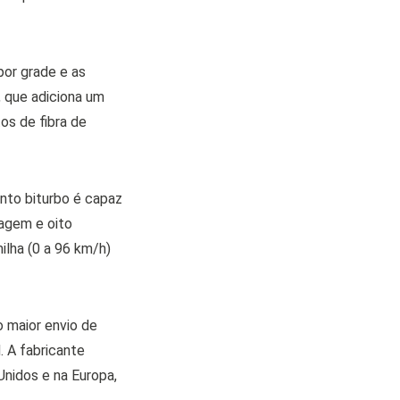
por grade e as
 que adiciona um
tos de fibra de
unto biturbo é capaz
agem e oito
ilha (0 a 96 km/h)
o maior envio de
. A fabricante
nidos e na Europa,