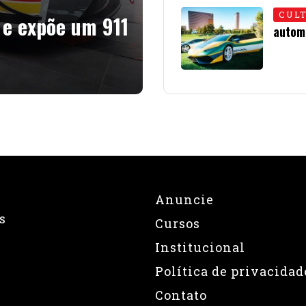
CUL
 e expõe um 911
autom
08 • J
Anuncie
s
Cursos
Institucional
Política de privacidad
Contato