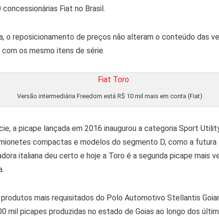
concessionárias Fiat no Brasil.
 o reposicionamento de preços não alteram o conteúdo das ver
 com os mesmo itens de série.
Versão intermediária Freedom está R$ 10 mil mais em conta (Fiat)
ie, a picape lançada em 2016 inaugurou a categoria Sport Utilit
amionetes compactas e modelos do segmento D, como a futura T
ora italiana deu certo e hoje a Toro é a segunda picape mais ven
a.
 produtos mais requisitados do Polo Automotivo Stellantis Goi
500 mil picapes produzidas no estado de Goias ao longo dos últi