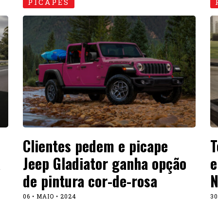
PICAPES
Clientes pedem e picape
T
a
Jeep Gladiator ganha opção
e
de pintura cor-de-rosa
N
06 • MAIO • 2024
30