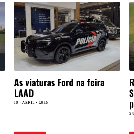
As viaturas Ford na feira
R
LAAD
S
p
15 • ABRIL • 2026
24