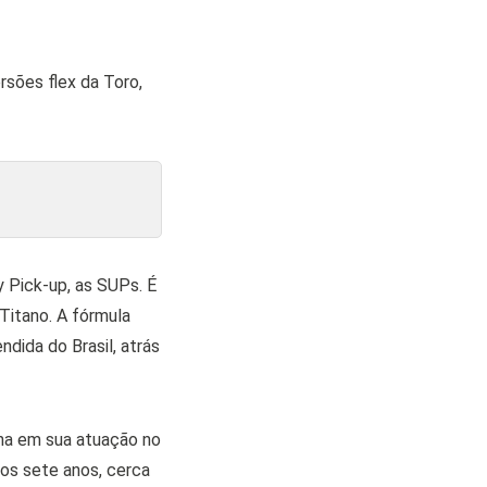
sões flex da Toro,
y Pick-up, as SUPs. É
itano. A fórmula
dida do Brasil, atrás
ana em sua atuação no
mos sete anos, cerca