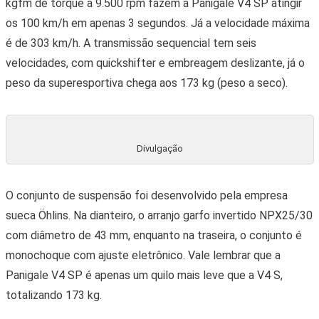
kgfm de torque a 9.500 rpm fazem a Panigale V4 SP atingir
os 100 km/h em apenas 3 segundos. Já a velocidade máxima
é de 303 km/h. A transmissão sequencial tem seis
velocidades, com quickshifter e embreagem deslizante, já o
peso da superesportiva chega aos 173 kg (peso a seco).
Divulgação
O conjunto de suspensão foi desenvolvido pela empresa
sueca Öhlins. Na dianteiro, o arranjo garfo invertido NPX25/30
com diâmetro de 43 mm, enquanto na traseira, o conjunto é
monochoque com ajuste eletrônico. Vale lembrar que a
Panigale V4 SP é apenas um quilo mais leve que a V4 S,
totalizando 173 kg.