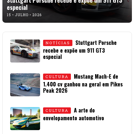
especial
15 • JULHO • 2026
Stuttgart Porsche
NOTÍCIAS
recebe e expõe um 911 GT3
especial
15 • JULHO • 2026
Mustang Mach-E de
CULTURA
1.400 cv ganhou na geral em Pikes
Peak 2026
01 • JULHO • 2026
A arte do
CULTURA
envelopamento automotivo
08 • JUNHO • 2026