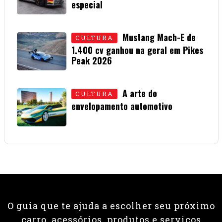
especial
15 • JULHO • 2026
Mustang Mach-E de
CULTURA
1.400 cv ganhou na geral em Pikes
Peak 2026
01 • JULHO • 2026
A arte do
CULTURA
envelopamento automotivo
08 • JUNHO • 2026
O guia que te ajuda a escolher seu próximo
carro, acessórios, produtos e serviços