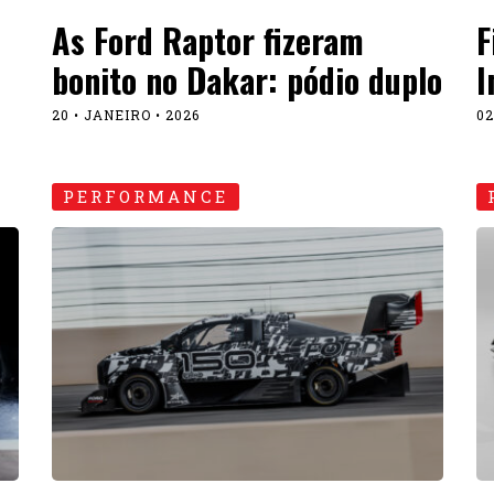
As Ford Raptor fizeram
F
bonito no Dakar: pódio duplo
I
20 • JANEIRO • 2026
02
PERFORMANCE