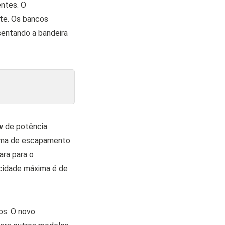
entes. O
te. Os bancos
sentando a bandeira
v
de potência.
tema de escapamento
ara para o
cidade máxima é de
os. O novo