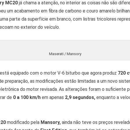
ry MC20
já chama a atenção, no interior as coisas não são difer
beu um acabamento em fibra de carbono e couro amarelo brilhan
ma parte da superfície em branco, com listras tricolores repre
ecoam no exterior do veículo.
Maserati / Mansory
está equipado com o motor V-6 biturbo que agora produz
720 c
e preparação, as modificações estão limitadas a um novo sis
letrônica do motor revisada. As alterações foram o suficiente p
rar de
0 a 100 km/h
em apenas
2,9 segundos,
enquanto a velo
C20
modificado pela
Mansory,
ainda não teve os preços revelad