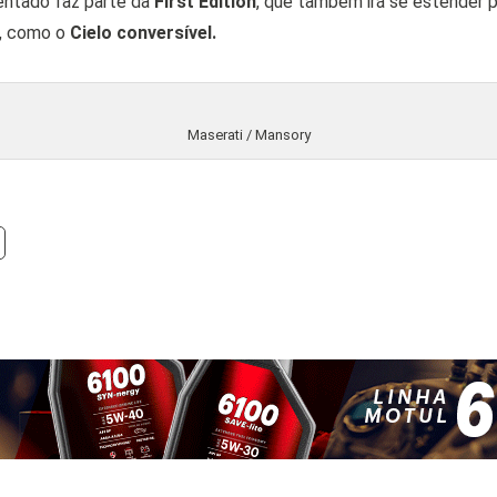
entado faz parte da
First Edition
, que também irá se estender 
a, como o
Cielo conversível.
Maserati / Mansory