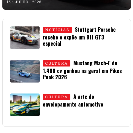
01 • JULHO • 2026
A arte do
CULTURA
envelopamento automotivo
08 • JUNHO • 2026
O guia que te ajuda a escolher seu próximo
carro, acessórios, produtos e serviços
automotivos.
Anuncie
Cursos