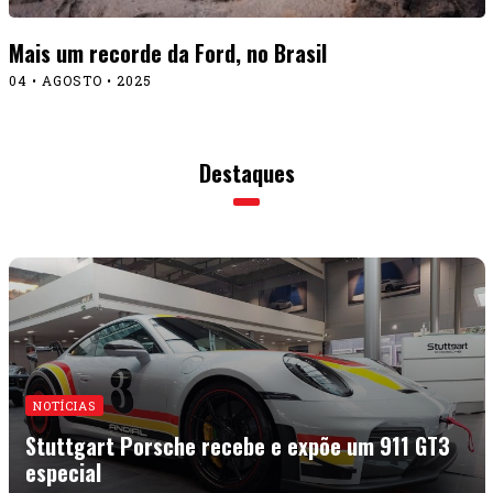
NOTÍCIAS
Stuttgart Porsche recebe e expõe um 911 GT3
especial
15 • JULHO • 2026
Stuttgart Porsche
NOTÍCIAS
recebe e expõe um 911 GT3
especial
15 • JULHO • 2026
Mustang Mach-E de
CULTURA
1.400 cv ganhou na geral em Pikes
Peak 2026