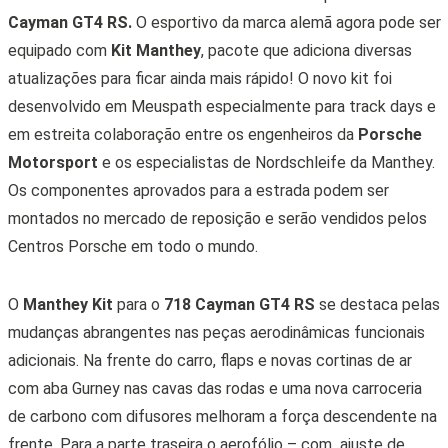
Cayman GT4 RS.
O esportivo da marca alemã agora pode ser
equipado com
Kit Manthey
, pacote que adiciona diversas
atualizações para ficar ainda mais rápido! O novo kit foi
desenvolvido em Meuspath especialmente para track days e
em estreita colaboração entre os engenheiros da
Porsche
Motorsport
e os especialistas de Nordschleife da Manthey.
Os componentes aprovados para a estrada podem ser
montados no mercado de reposição e serão vendidos pelos
Centros Porsche em todo o mundo.
O
Manthey Kit
para o
718 Cayman GT4 RS
se destaca pelas
mudanças abrangentes nas peças aerodinâmicas funcionais
adicionais. Na frente do carro, flaps e novas cortinas de ar
com aba Gurney nas cavas das rodas e uma nova carroceria
de carbono com difusores melhoram a força descendente na
frente. Para a parte traseira o aerofólio – com ajuste de