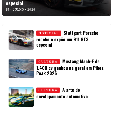
especial
15 • JULHO • 2026
Stuttgart Porsche
NOTÍCIAS
recebe e expõe um 911 GT3
especial
15 • JULHO • 2026
Mustang Mach-E de
CULTURA
1.400 cv ganhou na geral em Pikes
Peak 2026
01 • JULHO • 2026
A arte do
CULTURA
envelopamento automotivo
08 • JUNHO • 2026