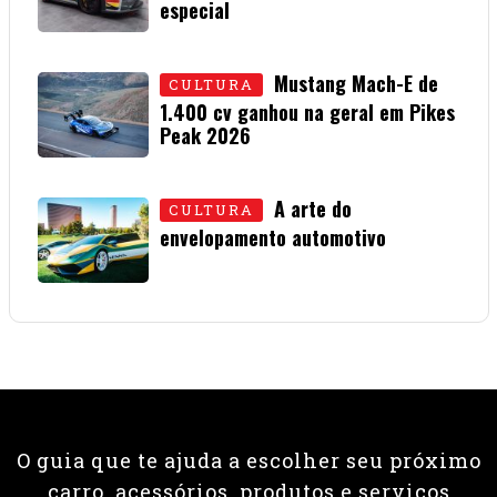
especial
15 • JULHO • 2026
Mustang Mach-E de
CULTURA
1.400 cv ganhou na geral em Pikes
Peak 2026
01 • JULHO • 2026
A arte do
CULTURA
envelopamento automotivo
08 • JUNHO • 2026
O guia que te ajuda a escolher seu próximo
carro, acessórios, produtos e serviços