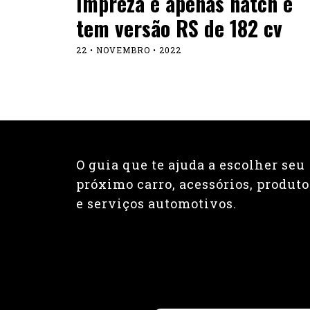
Impreza é apenas hatch e
tem versão RS de 182 cv
22 • NOVEMBRO • 2022
O guia que te ajuda a escolher seu
próximo carro, acessórios, produto
e serviços automotivos.