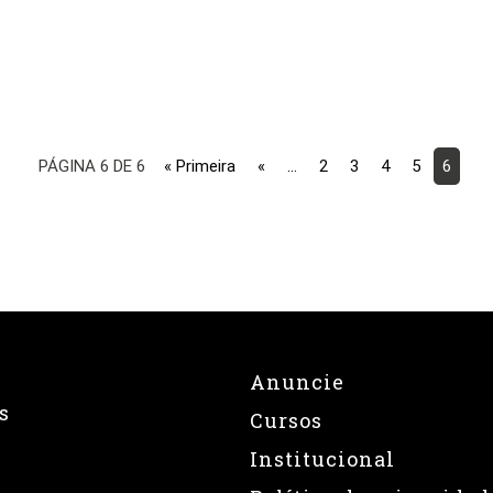
PÁGINA 6 DE 6
« Primeira
«
...
2
3
4
5
6
Anuncie
s
Cursos
Institucional