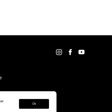
e
uar
Ok