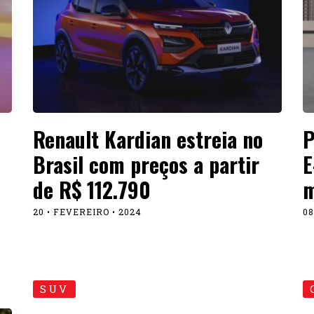
Renault Kardian estreia no
P
Brasil com preços a partir
E
de R$ 112.790
m
20 • FEVEREIRO • 2024
08
SUV