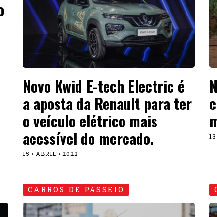
o
Novo Kwid E-tech Electric é
N
a aposta da Renault para ter
c
o veículo elétrico mais
m
acessível do mercado.
13
15 • ABRIL • 2022
CARROS DE PASSEIO