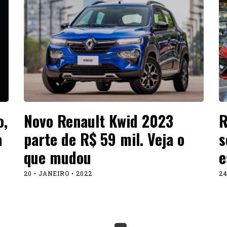
o,
Novo Renault Kwid 2023
R
a
parte de R$ 59 mil. Veja o
s
que mudou
e
20 • JANEIRO • 2022
24