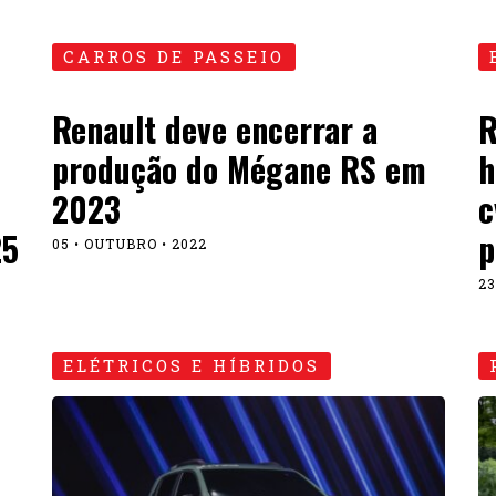
CARROS DE PASSEIO
Renault deve encerrar a
R
produção do Mégane RS em
h
2023
c
25
p
05 • OUTUBRO • 2022
23
ELÉTRICOS E HÍBRIDOS