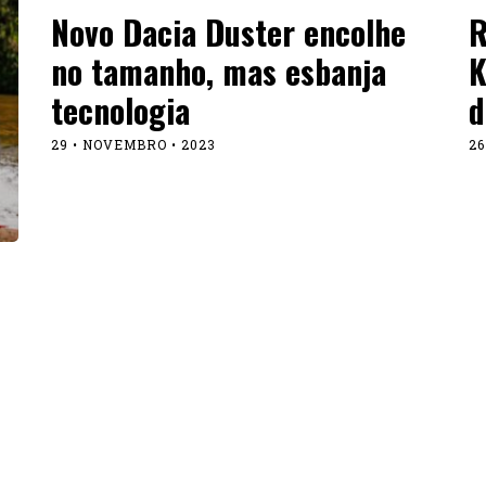
Novo Dacia Duster encolhe
R
no tamanho, mas esbanja
K
tecnologia
d
29 • NOVEMBRO • 2023
26