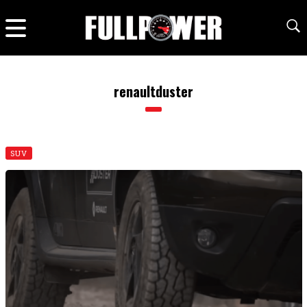
renaultduster
SUV