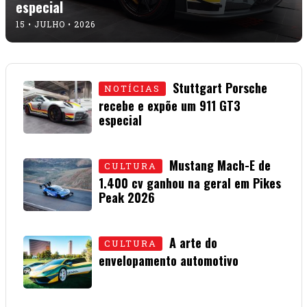
especial
15 • JULHO • 2026
Stuttgart Porsche
NOTÍCIAS
recebe e expõe um 911 GT3
especial
15 • JULHO • 2026
Mustang Mach-E de
CULTURA
1.400 cv ganhou na geral em Pikes
Peak 2026
01 • JULHO • 2026
A arte do
CULTURA
envelopamento automotivo
08 • JUNHO • 2026