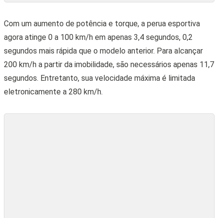
recurso pode impulsionar o veículo em velocidades entre 55
e 160 km/h com o motor V8 desligado, contribuindo assim
para a economia de combustível.
Motor 4.0 TFSI V8 biturbo entrega 650 cavalos de potência
(Divulgação)
Outro componente crucial presente no lançamento da Audi é
o novo diferencial central autoblocante, agora mais leve e
compacto. Este sistema opera tipicamente com uma
distribuição de força de 40:60 entre os eixos dianteiro e
traseiro. Contudo, quando necessário, o equipamento
redistribui automaticamente mais torque para o eixo com
melhores condições de tração, permitindo enviar até 70% da
força para as rodas dianteiras ou até 85% para as rodas