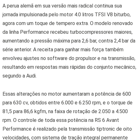
Essas alterações no motor aumentaram a potência de 600
para 630 cv, obtidos entre 6.000 e 6.250 rpm, e o torque de
81,5 para 86,6 kgfm, na faixa de rotação de 2.050 a 4.500
rpm. O controle de toda essa potência na RS 6 Avant
Performance é realizado pela transmissão tiptronic de oito
velocidades, com sistema de tração integral permanente
quattro, oferecendo os ajustes de condução Comfort,
Efficiency, Auto e Dynamic, além dos modos customizáveis
RS1 e RS2.
RS 6 Avant Performance é um carro híbrido-leve (Divulgação)
Com um aumento de potência e torque, a perua esportiva