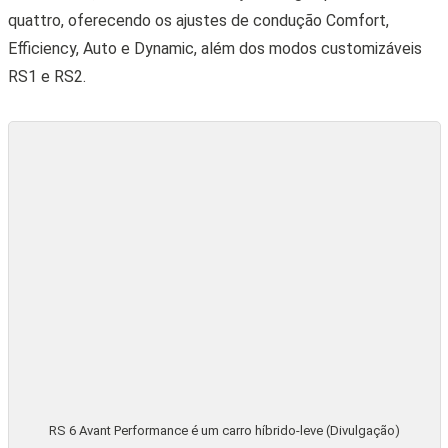
agora atinge 0 a 100 km/h em apenas 3,4 segundos, 0,2
segundos mais rápida que o modelo anterior. Para alcançar
200 km/h a partir da imobilidade, são necessários apenas 11,7
segundos. Entretanto, sua velocidade máxima é limitada
eletronicamente a 280 km/h.
Porta-malas comporta 565 litros (Divulgação)
Novo RS 6 Avant Performance esbanja tecnologia
Não parece, mas a Audi RS 6 Avant Performance é, na
verdade, um carro híbrido-leve. A perua possui a tecnologia
de assistência elétrica, composta por uma bateria de lítio e
um alternador de correia conectados a um sistema elétrico
primário de 48 volts. De acordo com o fabricante, esse