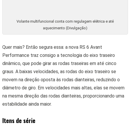
RS 6 Avant Performance vem rodas aro 22 polegadas (Divulgação)
O veículo é oferecido em uma variedade de cores, incluindo
Cinza Nardo (Sólida), Azul Ascari, Branco Geleira, Prata
Florete, Vermelho Granadina e Preto Mito (Metálicas), bem
como Cinza Daytona (Perolizada) e Preto Sebring (Efeito
Cristal). Além disso, os clientes têm a opção de escolher
cores personalizadas das linhas Audi Exclusive e Audi
Exclusive Fosco, com custos adicionais de R$ 57.000,00 e R$
85.000,00, respectivamente. Também é possível selecionar
entre quatro modelos de rodas (aro 22″) com acabamento
preto brilhante, cinza fosco e preto fosco.
VEJA TAMBÉM: