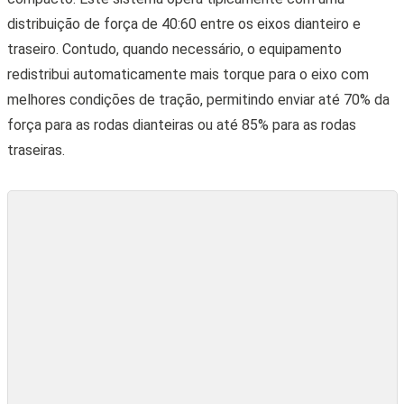
Interior refinado: tem espaço suficiente para passear com sua família?
(Divulgação)
A nova perua esportiva da Audi à venda no Brasil vem de
fábrica com ar-condicionado automático de quatro zonas, um
pacote de luzes customizáveis com 30 opções de cores,
volante multifuncional com regulagem elétrica e
aquecimento, controle de cruzeiro adaptativo com aviso de
saída de faixa, assistente de estacionamento, carregador de
celular por indução, teto solar panorâmico, luzes de direção
dinâmicas, câmera 360º, sistema de som Bang & Olufsen,
suspensão RS plus com Dynamic Ride Control, entre outros
recursos.