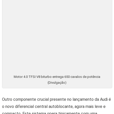
Quer mais? Então segura essa: a nova RS 6 Avant
Performance traz consigo a tecnologia do eixo traseiro
dinâmico, que pode girar as rodas traseiras em até cinco
graus. A baixas velocidades, as rodas do eixo traseiro se
movem na direção oposta às rodas dianteiras, reduzindo o
diâmetro de giro. Em velocidades mais altas, elas se movem
na mesma direção das rodas dianteiras, proporcionando uma
estabilidade ainda maior.
Itens de série
É evidente que um carro avaliado em mais de R$ 1 milhão
vem repleto de itens de série. Na RS 6 Avant Performance, a
lista de equipamentos é extensa e inclui desde recursos
tecnológicos avançados até detalhes estéticos altamente
refinados.