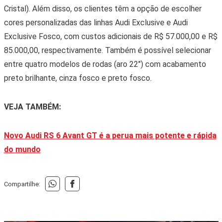
As viaturas Ford na feira LAAD
15 • ABRIL • 2026
CARROS DE PASSEIO