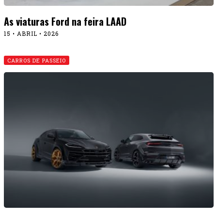
NOTÍCIAS
Stuttgart Porsche recebe e expõe um 911 GT3
especial
15 • JULHO • 2026
Stuttgart Porsche
NOTÍCIAS
recebe e expõe um 911 GT3
especial
15 • JULHO • 2026
Mustang Mach-E de
CULTURA
1.400 cv ganhou na geral em Pikes
Peak 2026
01 • JULHO • 2026