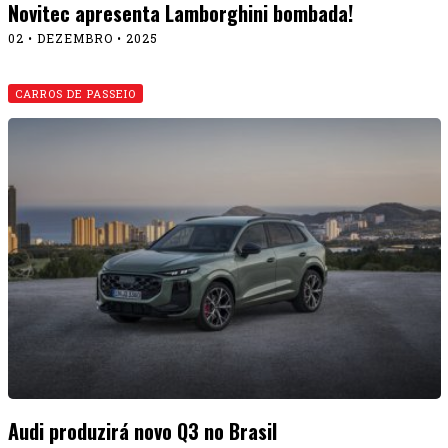
A arte do
CULTURA
envelopamento automotivo
08 • JUNHO • 2026
O guia que te ajuda a escolher seu próximo
carro, acessórios, produtos e serviços
automotivos.
Anuncie
Cursos
Institucional