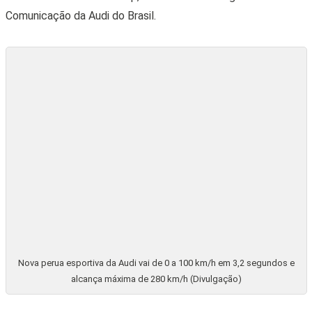
Comunicação da Audi do Brasil.
Nova perua esportiva da Audi vai de 0 a 100 km/h em 3,2 segundos e
alcança máxima de 280 km/h (Divulgação)
A perua alemã em sua versão mais radical continua sua
jornada impulsionada pelo motor 4.0 litros TFSI V8 biturbo,
agora com um toque de tempero extra. O modelo renovado
da linha Performance recebeu turbocompressores maiores,
aumentando a pressão máxima para 2,6 bar, contra 2,4 bar da
série anterior. A receita para ganhar mais força também
envolveu ajustes no software do propulsor e na transmissão,
resultando em respostas mais rápidas do conjunto mecânico,
segundo a Audi.