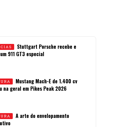
Stuttgart Porsche recebe e
ÍCIAS
 um 911 GT3 especial
LHO • 2026
Mustang Mach-E de 1.400 cv
TURA
u na geral em Pikes Peak 2026
LHO • 2026
A arte do envelopamento
TURA
otivo