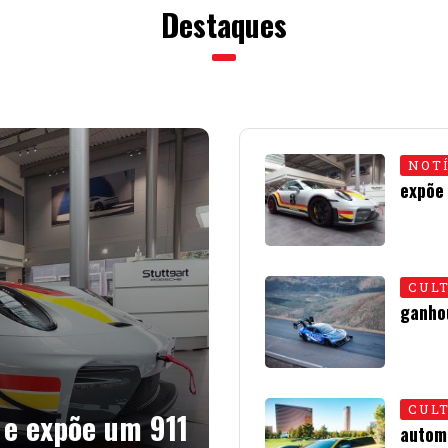
Destaques
NOT
expõe
15 • JU
CUL
ganho
01 • JU
CUL
 e expõe um 911
autom