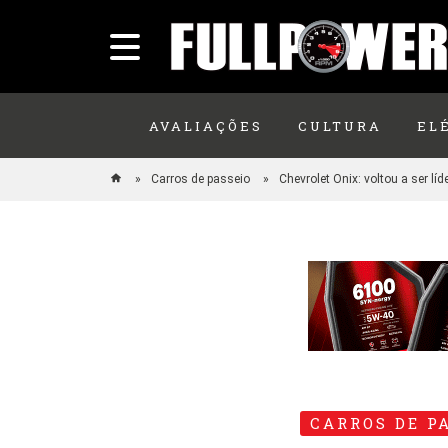
AVALIAÇÕES
CULTURA
EL
Carros de passeio
Chevrolet Onix: voltou a ser lí
CARROS DE P