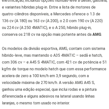
eletrificação,
incluindo opções híbridas-leve a diesel, gasolina,
e variantes híbridas plug-in.
Entre a lista de motores de
quatro-cilindros disponíveis, a Mercedes oferece o 1.3 de
136 cv (A 180) ou 163 cv (A 200), o 2.0 com 190 cv (A 220)
ou 224 cv (A 250 4MATIC), e o A 250, híbrido plug-in,
conserva os 218 cv na opção mais potente antes da
AMG
.
Os modelos da divisão esportiva, AMG, contam com sistema
híbrido-leve, mas mantendo o A35 4MATIC – sedã e hatch,
com 306 cv – e A45 S 4MATIC, com 421 cv de potência e 51
kgfm de torque no modelo hatch que com essa performance
acelera de zero a 100 km/h em 3,9 segundo, com a
velocidade máxima de 270 km/h. A versão AMG A45 S,
ganhou uma edição especial, que inclui rodas e a pintura
diferenciada e alguns adesivos na lateral usando linhas
laranjas, o mesmo tom usado no interior.