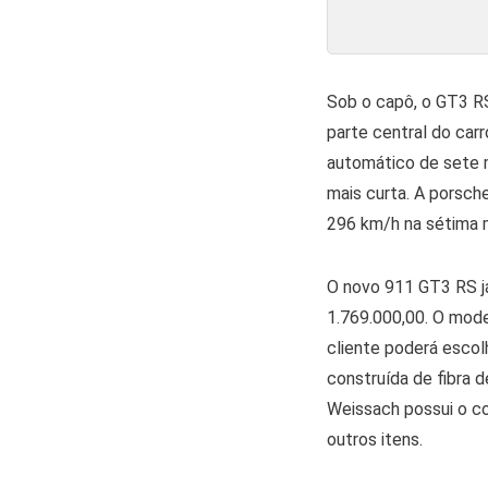
Sob o capô, o GT3 RS
parte central do car
automático de sete 
mais curta. A porsc
296 km/h na sétima 
O novo 911 GT3 RS já
1.769.000,00. O mode
cliente poderá escolh
construída de fibra 
Weissach possui o co
outros itens.