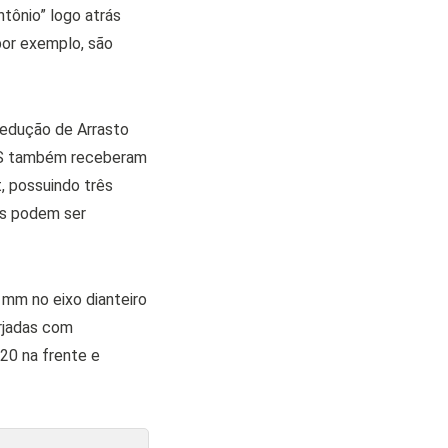
tônio” logo atrás
 por exemplo, são
 Redução de Arrasto
 RS também receberam
, possuindo três
as podem ser
mm no eixo dianteiro
orjadas com
20 na frente e