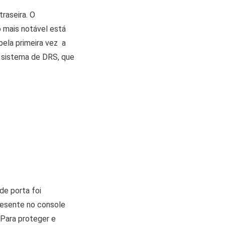
raseira. O
 mais notável está
 pela primeira vez
a
o sistema de DRS, que
de porta foi
resente no console
 Para proteger e