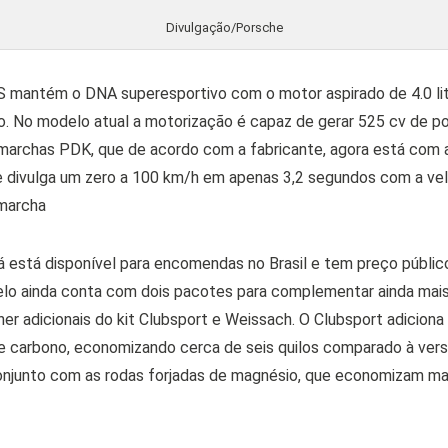
Divulgação/Porsche
 mantém o DNA superesportivo com o motor aspirado de 4.0 lit
ro. No modelo atual a motorização é capaz de gerar 525 cv de p
marchas PDK, que de acordo com a fabricante, agora está com 
he divulga um zero a 100 km/h em apenas 3,2 segundos com a v
marcha
 está disponível para encomendas no Brasil e tem preço públic
lo ainda conta com dois pacotes para complementar ainda mais
er adicionais do kit
Clubsport e Weissach. O Clubsport adiciona 
de carbono, economizando cerca de seis quilos comparado à vers
njunto com as rodas forjadas de magnésio, que economizam mais