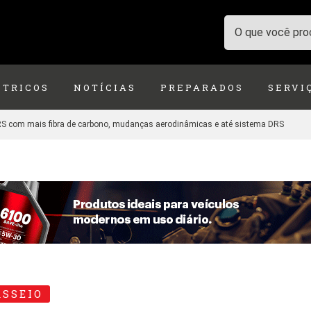
ÉTRICOS
NOTÍCIAS
PREPARADOS
SERVI
RS com mais fibra de carbono, mudanças aerodinâmicas e até sistema DRS
ASSEIO