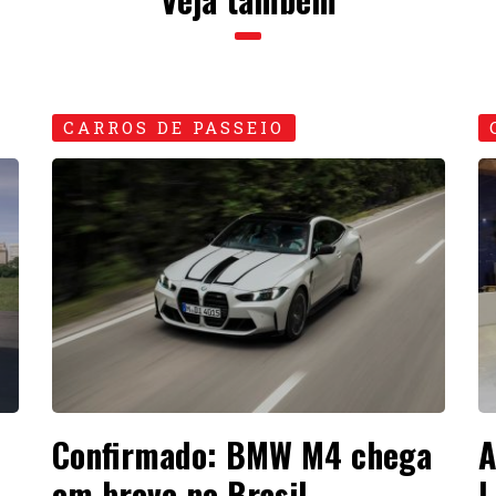
CARROS DE PASSEIO
Confirmado: BMW M4 chega
A
em breve no Brasil
L