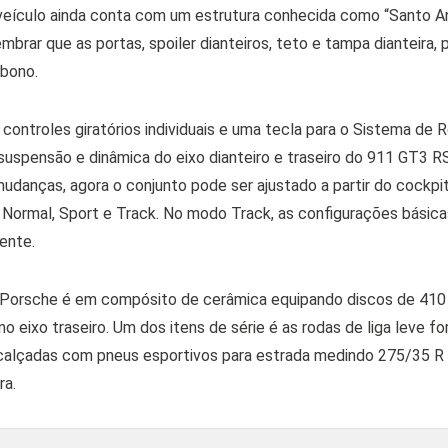
o veículo ainda conta com um estrutura conhecida como “Santo An
mbrar que as portas, spoiler dianteiros, teto e tampa dianteira,
rbono.
 controles giratórios individuais e uma tecla para o Sistema de
suspensão e dinâmica do eixo dianteiro e traseiro do 911 GT3
mudanças, agora o conjunto pode ser ajustado a partir do cockpit
Normal, Sport e Track. No modo Track, as configurações básic
mente.
s Porsche é em compósito de cerâmica equipando discos de 410 
 eixo traseiro. Um dos itens de série é as rodas de liga leve f
calçadas com pneus esportivos para estrada medindo 275/35 R 
ra.