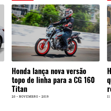
Honda lança nova versão
H
topo de linha para a CG 160
q
Titan
r
20 • NOVEMBRO • 2019
11