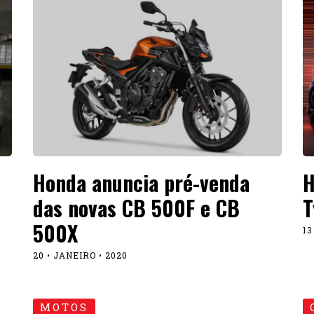
Honda anuncia pré-venda
H
das novas CB 500F e CB
T
500X
13
20 • JANEIRO • 2020
MOTOS