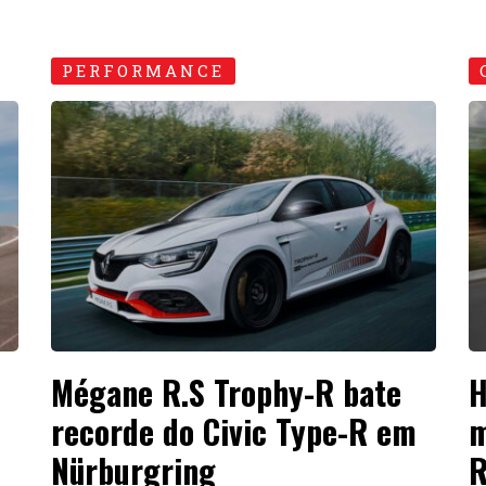
PERFORMANCE
Mégane R.S Trophy-R bate
H
recorde do Civic Type-R em
m
Nürburgring
R