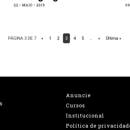
22 • MAIO • 2019
09
PÁGINA 3 DE 7
«
1
2
3
4
5
...
»
Última »
Anuncie
s
Cursos
Institucional
Política de privacidad