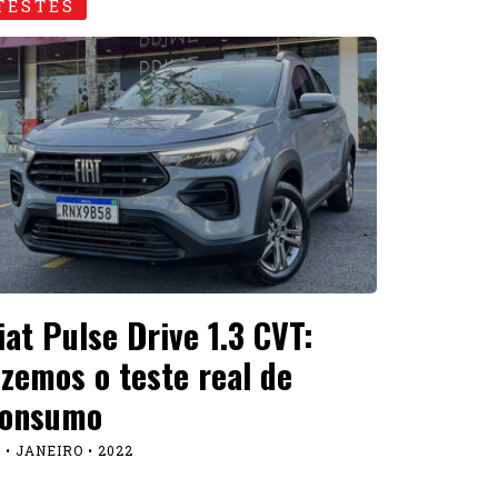
TESTES
iat Pulse Drive 1.3 CVT:
izemos o teste real de
onsumo
 • JANEIRO • 2022