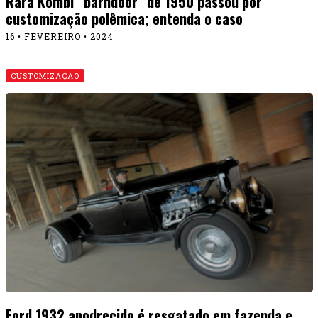
Rara Kombi “barndoor” de 1950 passou por
customização polêmica; entenda o caso
16 • FEVEREIRO • 2024
CUSTOMIZAÇÃO
Ford 1932 apodrecido é resgatado em fazenda e