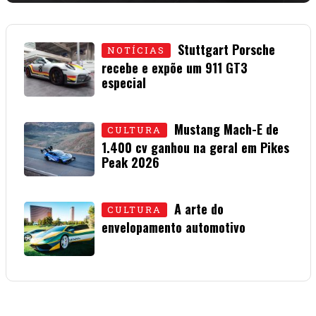
Stuttgart Porsche
NOTÍCIAS
recebe e expõe um 911 GT3
especial
15 • JULHO • 2026
Mustang Mach-E de
CULTURA
1.400 cv ganhou na geral em Pikes
Peak 2026
01 • JULHO • 2026
A arte do
CULTURA
envelopamento automotivo
08 • JUNHO • 2026