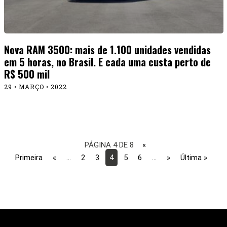
Nova RAM 3500: mais de 1.100 unidades vendidas
em 5 horas, no Brasil. E cada uma custa perto de
R$ 500 mil
29 • MARÇO • 2022
PÁGINA 4 DE 8
«
Primeira
«
...
2
3
4
5
6
...
»
Última »